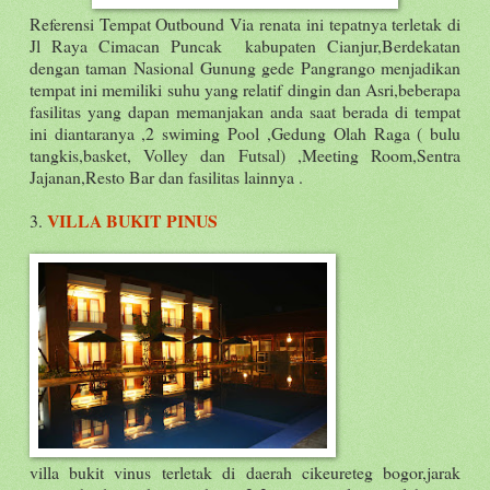
Referensi Tempat Outbound Via renata ini tepatnya terletak di
Jl Raya Cimacan Puncak kabupaten Cianjur,Berdekatan
dengan taman Nasional Gunung gede Pangrango menjadikan
tempat ini memiliki suhu yang relatif dingin dan Asri,beberapa
fasilitas yang dapan memanjakan anda saat berada di tempat
ini diantaranya ,2 swiming Pool ,Gedung Olah Raga ( bulu
tangkis,basket, Volley dan Futsal) ,Meeting Room,Sentra
Jajanan,Resto Bar dan fasilitas lainnya .
VILLA BUKIT PINUS
3.
villa bukit vinus terletak di daerah cikeureteg bogor,jarak