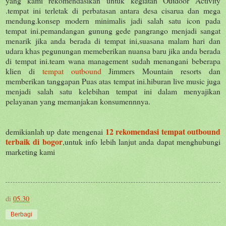
yang kami rekomendasikan untuk kegiatan Outdoor Activity
.tempat ini terletak di perbatasan antara desa cisarua dan mega
mendung.konsep modern minimalis jadi salah satu icon pada
tempat ini.pemandangan gunung gede pangrango menjadi sangat
menarik jika anda berada di tempat ini,suasana malam hari dan
udara khas pegunungan memeberikan nuansa baru jika anda berada
di tempat ini.team wana management sudah menangani beberapa
klien di
tempat outbound
Jimmers Mountain resorts dan
memberikan tanggapan Puas atas tempat ini.hiburan live music juga
menjadi salah satu kelebihan tempat ini dalam menyajikan
pelayanan yang memanjakan konsumennnya.
12 rekomendasi tempat outbound
demikianlah up date mengenai
terbaik di bogor
,untuk info lebih lanjut anda dapat menghubungi
marketing kami
di
05.30
Berbagi