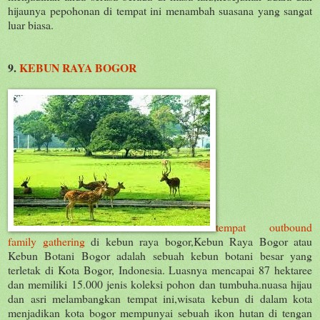
hijaunya pepohonan di tempat ini menambah suasana yang sangat
luar biasa.
9.
KEBUN RAYA BOGOR
tempat outbound
family gathering
di kebun raya bogor,Kebun Raya Bogor atau
Kebun Botani Bogor adalah sebuah kebun botani besar yang
terletak di Kota Bogor, Indonesia. Luasnya mencapai 87 hektaree
dan memiliki 15.000 jenis koleksi pohon dan tumbuha.nuasa hijau
dan asri melambangkan tempat ini,wisata kebun di dalam kota
menjadikan kota bogor mempunyai sebuah ikon hutan di tengan