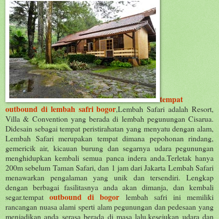
tempat
outbound di lembah safri bogor
,Lembah Safari adalah Resort,
Villa & Convention yang berada di lembah pegunungan Cisarua.
Didesain sebagai tempat peristirahatan yang menyatu dengan alam,
Lembah Safari merupakan tempat dimana pepohonan rindang,
gemericik air, kicauan burung dan segarnya udara pegunungan
menghidupkan kembali semua panca indera anda.Terletak hanya
200m sebelum Taman Safari, dan 1 jam dari Jakarta Lembah Safari
menawarkan pengalaman yang unik dan tersendiri. Lengkap
dengan berbagai fasilitasnya anda akan dimanja, dan kembali
outbound di bogor
segar.tempat
lembah safri ini memiliki
rancangan nuasa alami sperti alam pegunungan dan pedesaan yang
menjadikan anda serasa berada di masa lalu,kesejukan udara dan