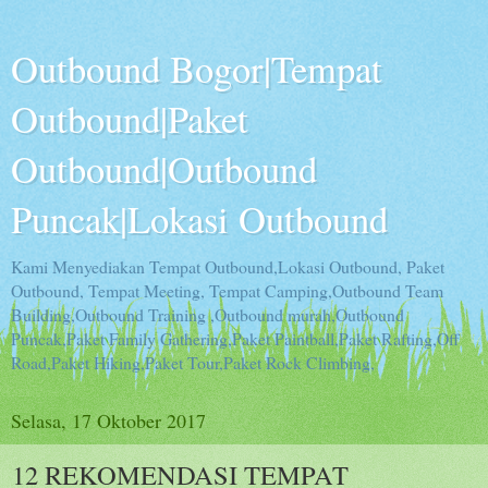
Outbound Bogor|Tempat
Outbound|Paket
Outbound|Outbound
Puncak|Lokasi Outbound
Kami Menyediakan Tempat Outbound,Lokasi Outbound, Paket
Outbound, Tempat Meeting, Tempat Camping,Outbound Team
Building,Outbound Training ,Outbound murah,Outbound
Puncak,Paket Family Gathering,Paket Paintball,Paket Rafting,Off
Road,Paket Hiking,Paket Tour,Paket Rock Climbing,
Selasa, 17 Oktober 2017
12 REKOMENDASI TEMPAT