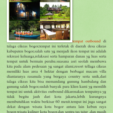
tempat outbound
di
talaga cikeas bogor,tempat ini terletak di daerah desa cikeas
kabupaten bogor,salah satu yg menjadi ikon tempat ini adalah
rekreasi keluarga,relaksasi serta hamparan danau yg luas serta
tempat untuk bermain perahu.suasana asri seolah membawa
kita pada alam pedesaan yg sangat alami,resort tellaga cikeas
memiliki luas area 4 hektar dengan berbagai macam villa
diantaranya rasamala yang bergaya country serta unik,dari
talaga cikeas kita bisa memandang gunung hambalang dan
gunung salah bogor,sudah banyak para klien kami yg memilih
tempat ini untuk aktivitas outbound dikarenakan tempatnya yg
tidak begitu jauh dari kota jakarta,lebih kurangnya
membutuhkan waktu berkisar 60 menit.tempat ini juga sangat
dekat dengan wisata kota bogor antara lain kebun raya
bogor,wisata kuliner kota bogor,dan sentra tas tajur ,dan masih