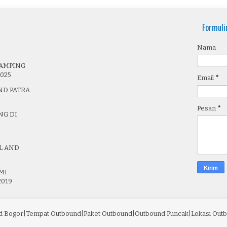
Formuli
Nama
AMPING
2025
Email
*
ND PATRA
Pesan
*
NG DI
L AND
MI
2019
 Bogor|Tempat Outbound|Paket Outbound|Outbound Puncak|Lokasi Out