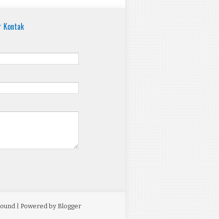
r Kontak
bound
| Powered by
Blogger