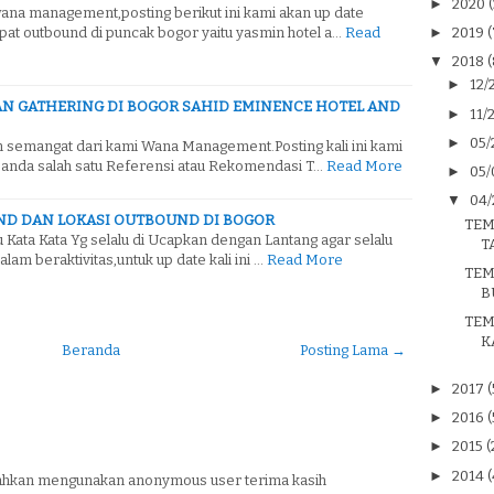
►
2020
(
wana management,posting berikut ini kami akan up date
at outbound di puncak bogor yaitu yasmin hotel a…
Read
►
2019
(
▼
2018
(
►
12/
N GATHERING DI BOGOR SAHID EMINENCE HOTEL AND
►
11/
►
05/
 semangat dari kami Wana Management.Posting kali ini kami
 anda salah satu Referensi atau Rekomendasi T…
Read More
►
05/
▼
04/
ND DAN LOKASI OUTBOUND DI BOGOR
TEM
u Kata Kata Yg selalu di Ucapkan dengan Lantang agar selalu
T
am beraktivitas,untuk up date kali ini …
Read More
TEM
B
TEM
K
Beranda
Posting Lama →
►
2017
(
►
2016
(
►
2015
(
►
2014
(
silahkan mengunakan anonymous user terima kasih