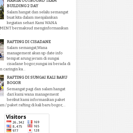
HARGA OUTBOUND TEAM
BUILDING 2 DAY
Salam hangat dan selalu semangat
buat kita dalam menjalankan
kegiatan sehari Kami WANA
ENT bermaksud menginformasikan
.
RAFTING DI CISADANE
Salam semangat,Wana
management akan up date info
tempat arung jeram di sungai
cisadane bogor,sungai ini berada di
 caringin ka...
RAFTING DI SUNGAI KALI BARU
BOGOR
Semangat pagi dan salam hangat
dari kami wana management
berikut kami informasikan paket
m / paket rafting di kali baru bogor,...