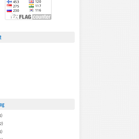
t
log
1)
2)
1)