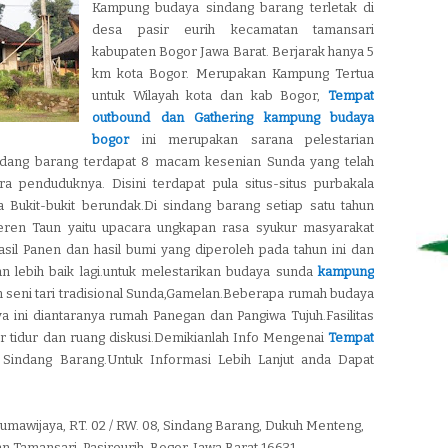
Kampung budaya sindang barang terletak di
desa pasir eurih kecamatan tamansari
kabupaten Bogor Jawa Barat. Berjarak hanya 5
km kota Bogor. Merupakan Kampung Tertua
untuk Wilayah kota dan kab Bogor,
Tempat
outbound dan Gathering kampung budaya
bogor
ini merupakan sarana pelestarian
dang barang terdapat 8 macam kesenian Sunda yang telah
ara penduduknya. Disini terdapat pula situs-situs purbakala
a Bukit-bukit berundak.Di sindang barang setiap satu tahun
Seren Taun yaitu upacara ungkapan rasa syukur masyarakat
sil Panen dan hasil bumi yang diperoleh pada tahun ini dan
n lebih baik lagi.untuk melestarikan budaya sunda
kampung
n seni tari tradisional Sunda,Gamelan.Beberapa rumah budaya
 ini diantaranya rumah Panegan dan Pangiwa Tujuh.Fasilitas
r tidur dan ruang diskusi.Demikianlah Info Mengenai
Tempat
indang Barang.Untuk Informasi Lebih Lanjut anda Dapat
umawijaya, RT. 02 / RW. 08, Sindang Barang, Dukuh Menteng,
n Tamansari, Pasireurih, Bogor, Jawa Barat 16631