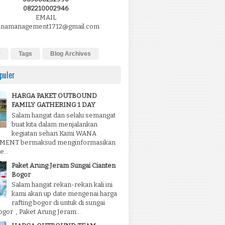
082210002946
EMAIL
namanagement1712@gmail.com
r
Tags
Blog Archives
puler
HARGA PAKET OUTBOUND
FAMILY GATHERING 1 DAY
Salam hangat dan selalu semangat
buat kita dalam menjalankan
kegiatan sehari Kami WANA
ENT bermaksud menginformasikan
...
Paket Arung Jeram Sungai Cianten
Bogor
Salam hangat rekan-rekan kali ini
kami akan up date mengenai harga
rafting bogor di untuk di sungai
ogor , Paket Arung Jeram...