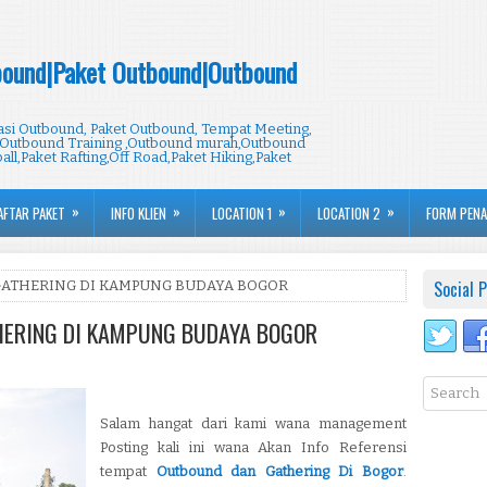
ound|Paket Outbound|Outbound
i Outbound, Paket Outbound, Tempat Meeting,
Outbound Training ,Outbound murah,Outbound
all,Paket Rafting,Off Road,Paket Hiking,Paket
»
»
»
»
AFTAR PAKET
INFO KLIEN
LOCATION 1
LOCATION 2
FORM PEN
Social P
GATHERING DI KAMPUNG BUDAYA BOGOR
HERING DI KAMPUNG BUDAYA BOGOR
Salam hangat dari kami wana management
Posting kali ini wana Akan Info Referensi
tempat
Outbound dan Gathering Di Bogor
.