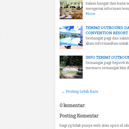
Salam hangat dari kami 
mengenai informasi temp
More
TEMPAT OUTBOUND DA
CONVENTION RESORT
Semangat pagi dan salam
akan informasikan untuk
INFO TEMPAT OUTBOU
Semangat pagi Seperti it
memacu semangat kita dal
← Posting Lebih Baru
0 komentar:
Posting Komentar
bagi yg tidak punya web atau open id 