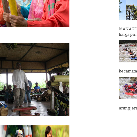
MANAGEM
harga pa..
kecamatan
arung jera