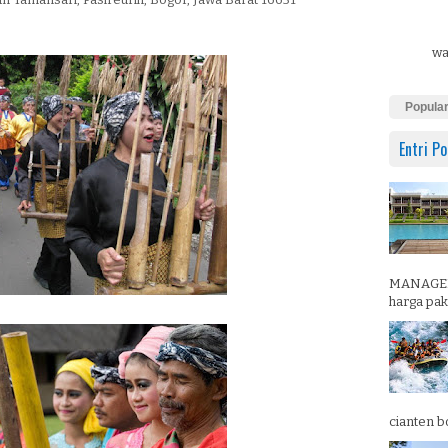
wa
Popula
Entri Po
MANAGEM
harga pake
cianten b