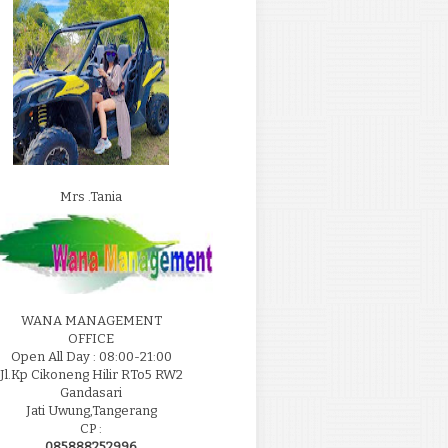
Mrs .Tania
WANA MANAGEMENT
OFFICE
Open All Day : 08:00-21:00
Jl.Kp Cikoneng Hilir RTo5 RW2
Gandasari
Jati Uwung,Tangerang
CP :
085888252996