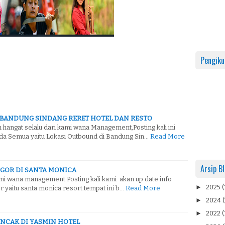
Pengiku
 BANDUNG SINDANG RERET HOTEL DAN RESTO
hangat selalu dari kami wana Management,Posting kali ini
da Semua yaitu Lokasi Outbound di Bandung Sin…
Read More
Arsip B
GOR DI SANTA MONICA
i wana management.Posting kali kami akan up date info
►
2025
(
 yaitu santa monica resort.tempat ini b…
Read More
►
2024
(
►
2022
(
NCAK DI YASMIN HOTEL