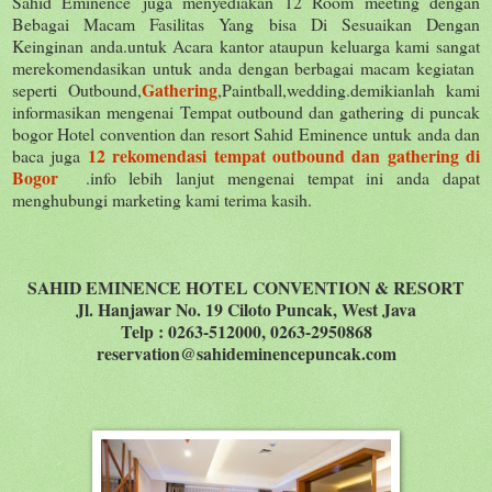
Sahid Eminence juga menyediakan 12 Room meeting dengan
Bebagai Macam Fasilitas Yang bisa Di Sesuaikan Dengan
Keinginan anda.untuk Acara kantor ataupun keluarga kami sangat
merekomendasikan untuk anda dengan berbagai macam kegiatan
Gathering
seperti Outbound,
,Paintball,wedding.demikianlah kami
informasikan mengenai Tempat outbound dan gathering di puncak
bogor Hotel convention dan resort Sahid Eminence untuk anda dan
12 rekomendasi tempat outbound dan gathering di
baca juga
Bogor
.info lebih lanjut mengenai tempat ini anda dapat
menghubungi marketing kami terima kasih.
SAHID EMINENCE HOTEL CONVENTION & RESORT
Jl. Hanjawar No. 19 Ciloto Puncak, West Java
Telp : 0263-512000, 0263-2950868
reservation@sahideminencepuncak.com