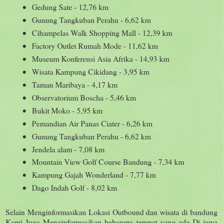
Gedung Sate - 12,76 km
Gunung Tangkuban Perahu - 6,62 km
Cihampelas Walk Shopping Mall - 12,39 km
Factory Outlet Rumah Mode - 11,62 km
Museum Konferensi Asia Afrika - 14,93 km
Wisata Kampung Cikidang - 3,95 km
Taman Maribaya - 4,17 km
Observatorium Boscha - 5,46 km
Bukit Moko - 5,95 km
Pemandian Air Panas Ciater - 6,26 km
Gunung Tangkuban Perahu - 6,62 km
Jendela alam - 7,08 km
Mountain View Golf Course Bandung - 7,34 km
Kampung Gajah Wonderland - 7,77 km
Dago Indah Golf - 8,02 km
Selain Menginformasikan Lokasi Outbound dan wisata di bandung
Kami Juga Menginformasikan bebarapa tempat yang ada Di jawa