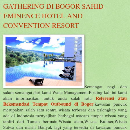
GATHERING DI BOGOR SAHID
EMINENCE HOTEL AND
CONVENTION RESORT
Semangat pagi dan
salam semangat dari kami Wana Management.Posting kali ini kami
Referensi atau
akan informasikan untuk anda salah satu
Rekomendasi Tempat Outbound di Bogor
.kawasan puncak
merupakan salah satu sentra wisata terbesar dan terlengkap yang
ada di indonesia.menyajikan berbagai macam tempat wisata yang
terdiri dari Taman bermain,Wisata alam,Wisata Kuliner,Wisata
Satwa dan masih Banyak lagi yang tersedia di kawasan puncak