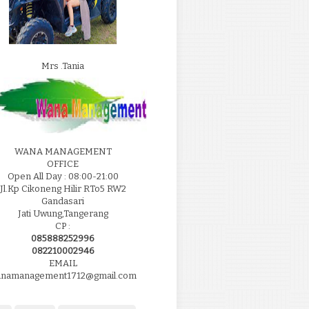
Mrs .Tania
WANA MANAGEMENT
OFFICE
Open All Day : 08:00-21:00
Jl.Kp Cikoneng Hilir RTo5 RW2
Gandasari
Jati Uwung,Tangerang
CP :
085888252996
082210002946
EMAIL
namanagement1712@gmail.com