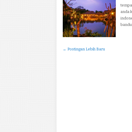
tempat
anda k
indone
bandun
← Postingan Lebih Baru