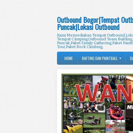
Outbound Bogor|Tempat Outb
Puncak|Lokasi Outbound
Kami Menyediakan Tempat Outbound,Lokas
Tempat Camping,Outbound Team Building,
Puncak,Paket Family Gathering,Paket Paintb
Tour,Paket Rock Climbing,
»
HOME
RAFTING DAN PAINTBALL
D