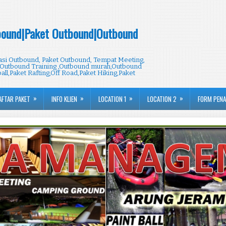
ound|Paket Outbound|Outbound
i Outbound, Paket Outbound, Tempat Meeting,
Outbound Training ,Outbound murah,Outbound
all,Paket Rafting,Off Road,Paket Hiking,Paket
»
»
»
»
AFTAR PAKET
INFO KLIEN
LOCATION 1
LOCATION 2
FORM PEN