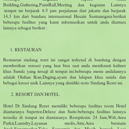
Building,Gathering,PaintBall,Meeting dan kegiatan Lainnya
.tempat ini berjarak 4-5 jam perjalanan dari jakarta dan berjarak
14,3 km dari bandara internasional Husain Sastranegara.berikut
beberapa fasilitas yang kami informasikan untuk anda diantara
lainnya sebagai berikut :
RESTAURAN
Restauran sindang reret ini sangat terkenal di bandung dengan
memberikan sensasi yang luar bisa saat anda menikmati kuliner
khas Sunda yang tersaji di tempat ini.beberapa menu andalannya
adalah Olahan Ikan,Daging,ayam dan lalapan khas sunda dan
bebagai kreasi unik Lainnya yang dimiliki resto Sindang Reret ini.
2. RESORT DAN HOTEL
Hotel Di Sindang Reret memiliki beberapa fasilitas room Hotel
diantaranya Superior,Deluxe dan Suite.beberapa fasilitas lainnya
tersedia di tempat ini diantaranya Reseptionis 24 Jam,Wifi,Area
Parkir,Laundry,Layanan medis,Atm,Area bermain
Anak,Supermarket,Toko Souvernir dan Masih banyak Lagi