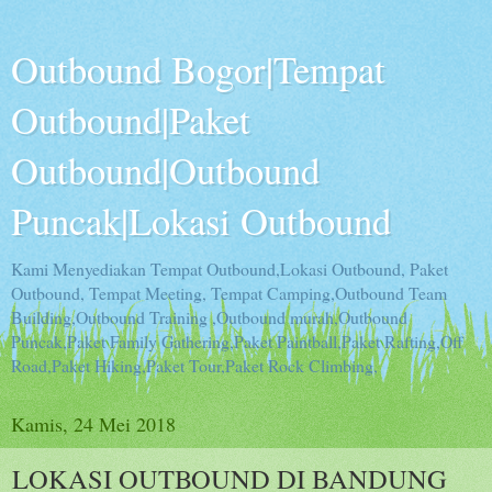
Outbound Bogor|Tempat
Outbound|Paket
Outbound|Outbound
Puncak|Lokasi Outbound
Kami Menyediakan Tempat Outbound,Lokasi Outbound, Paket
Outbound, Tempat Meeting, Tempat Camping,Outbound Team
Building,Outbound Training ,Outbound murah,Outbound
Puncak,Paket Family Gathering,Paket Paintball,Paket Rafting,Off
Road,Paket Hiking,Paket Tour,Paket Rock Climbing,
Kamis, 24 Mei 2018
LOKASI OUTBOUND DI BANDUNG