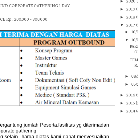
►
2020
(
UND CORPORATE GATHERING 1 DAY
►
2019
(
►
2018
(
CE Rp : 200.000 - 300.000
▼
2017
(
►
10/
▼
10/
PAK
O
TEM
R
►
08/
►
05/
►
2016
(
►
2015
(
►
2014
(
ergantung jumlah Peserta,fasilitas yg diterimadan
oporate gathering
ing selain harga diatas kami dapat menyesuaikan