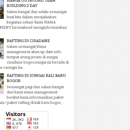
HARGA OUTBOUND TEAM
BUILDING 2 DAY
Salam hangat dan selalu semangat
buat kita dalam menjalankan
kegiatan sehari Kami WANA
ENT bermaksud menginformasikan
.
RAFTING DI CISADANE
Salam semangat,Wana
management akan up date info
tempat arung jeram di sungai
cisadane bogor,sungai ini berada di
 caringin ka...
RAFTING DI SUNGAI KALI BARU
BOGOR
Semangat pagi dan salam hangat
dari kami wana management
berikut kami informasikan paket
m / paket rafting di kali baru bogor,...