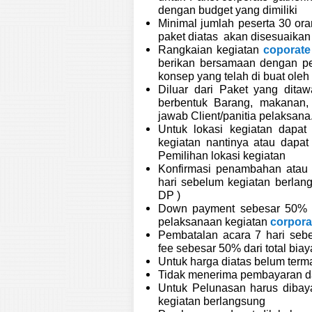
dengan budget yang dimiliki
Minimal jumlah peserta 30 ora
paket diatas akan disesuaika
Rangkaian kegiatan
coporat
berikan bersamaan dengan p
konsep yang telah di buat ole
Diluar dari Paket yang dita
berbentuk Barang, makanan,
jawab Client/panitia pelaksana
Untuk lokasi kegiatan dapat 
kegiatan nantinya atau dapa
Pemilihan lokasi kegiatan
Konfirmasi penambahan atau 
hari sebelum kegiatan berla
DP )
Down payment sebesar 50% da
pelaksanaan kegiatan
corpora
Pembatalan acara 7 hari seb
fee sebesar 50% dari total bia
Untuk harga diatas belum te
Tidak menerima pembayaran d
Untuk Pelunasan harus dibay
kegiatan berlangsung