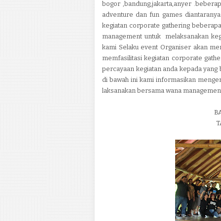
bogor ,bandung,jakarta,anyer .beberap
adventure dan fun games diantaranya
kegiatan corporate gathering bebera
management untuk melaksanakan keg
kami Selaku event Organiser akan me
memfasilitasi kegiatan corporate gathe
percayaan kegiatan anda kepada yang 
di bawah ini kami informasikan mengen
laksanakan bersama wana management
B
T