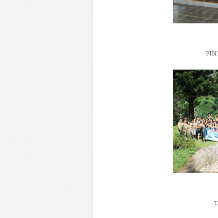
PIN
T