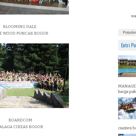
wa
BLOOMING DALE
Popula
E WOOD PUNCAK BOGOR
Entri Po
MANAGEM
harga pake
BOARDCOM
ALAGA CIKEAS BOGOR
cianten b