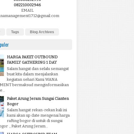
082210002946
EMAIL
namanagement1712@gmail.com
r
Tags
Blog Archives
puler
HARGA PAKET OUTBOUND
FAMILY GATHERING 1 DAY
Salam hangat dan selalu semangat
buat kita dalam menjalankan
kegiatan sehari Kami WANA
ENT bermaksud menginformasikan
...
Paket Arung Jeram Sungai Cianten
Bogor
Salam hangat rekan-rekan kali ini
kami akan up date mengenai harga
rafting bogor di untuk di sungai
ogor , Paket Arung Jeram...