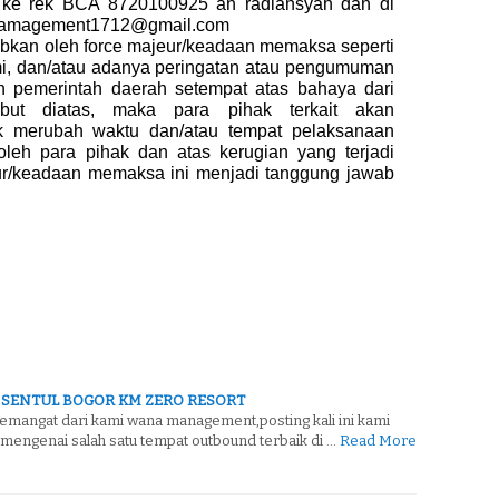
 ke rek BCA 8720100925 an radiansyah dan di
wanamagement1712@gmail.com
bkan oleh force majeur/keadaan memaksa seperti
, dan/atau adanya peringatan atau pengumuman
n pemerintah daerah setempat atas bahaya dari
ebut diatas, maka para pihak terkait akan
 merubah waktu dan/atau tempat pelaksanaan
leh para pihak dan atas kerugian yang terjadi
ur/keadaan memaksa ini menjadi tanggung jawab
 SENTUL BOGOR KM ZERO RESORT
semangat dari kami wana management,posting kali ini kami
engenai salah satu tempat outbound terbaik di …
Read More