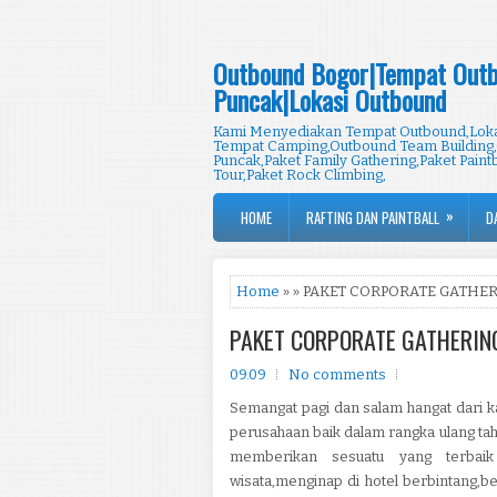
Outbound Bogor|Tempat Outb
Puncak|Lokasi Outbound
Kami Menyediakan Tempat Outbound,Lokas
Tempat Camping,Outbound Team Building,
Puncak,Paket Family Gathering,Paket Paintb
Tour,Paket Rock Climbing,
»
HOME
RAFTING DAN PAINTBALL
D
Home
» » PAKET CORPORATE GATHE
PAKET CORPORATE GATHERIN
09.09
No comments
Semangat pagi dan salam hangat dari 
perusahaan baik dalam rangka ulang tah
memberikan sesuatu yang terbaik
wisata,menginap di hotel berbintang,be