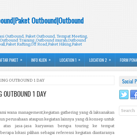
ound|Paket Outbound|Outbound
i Outbound, Paket Outbound, Tempat Meeting,
Outbound Training ,Outbound murah,Outbound
all,Paket Rafting,Off Road,Paket Hiking,Paket
»
»
»
»
AFTAR PAKET
INFO KLIEN
LOCATION 1
LOCATION 2
FORM PEN
Social P
RING OUTBOUND 1 DAY
G OUTBOUND 1 DAY
kami wana management,kegiatan gathering yang di laksanakan
un perusahaan ataupun kegiatan lainnya yang di konsep untuk
 atas jasa-jasa karyawan berupa touring ke tempat
berapa lokasi pilihan sebagai referensi kegiatan diantaranya