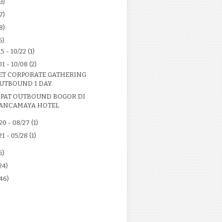
3)
7)
8)
5)
15 - 10/22
(1)
01 - 10/08
(2)
ET CORPORATE GATHERING
UTBOUND 1 DAY
PAT OUTBOUND BOGOR DI
ANCAMAYA HOTEL
20 - 08/27
(1)
21 - 05/28
(1)
5)
24)
46)