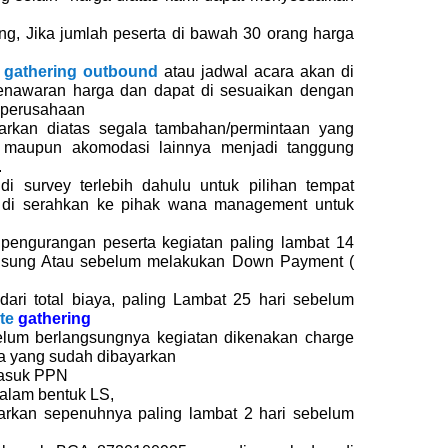
ng, Jika jumlah peserta di bawah 30 orang harga
n
e
gathering outbound
atau jadwal acara akan di
enawaran harga dan dapat di sesuaikan dengan
h perusahaan
warkan diatas segala tambahan/permintaan yang
 maupun akomodasi lainnya menjadi tanggung
.
di survey terlebih dahulu untuk pilihan tempat
t di serahkan ke pihak wana management untuk
pengurangan peserta kegiatan paling lambat 14
ngsung Atau sebelum melakukan Down Payment (
ri total biaya, paling Lambat 25 hari sebelum
te
gathering
elum berlangsungnya kegiatan dikenakan charge
ya yang sudah dibayarkan
rmasuk PPN
alam bentuk LS,
arkan sepenuhnya paling lambat 2 hari sebelum