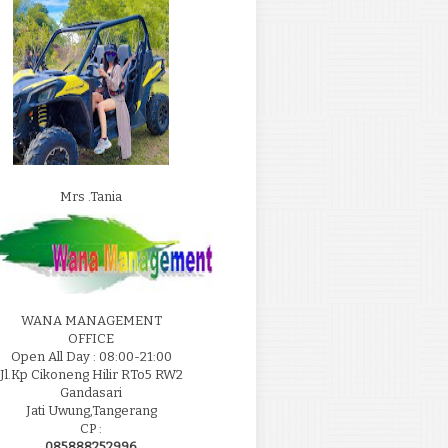
Mrs .Tania
WANA MANAGEMENT
OFFICE
Open All Day : 08:00-21:00
Jl.Kp Cikoneng Hilir RTo5 RW2
Gandasari
Jati Uwung,Tangerang
CP :
085888252996