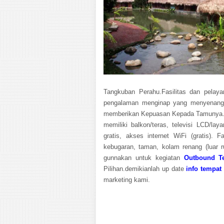
Tangkuban Perahu.Fasilitas dan pelay
pengalaman menginap yang menyenangka
memberikan Kepuasan Kepada Tamunya.Hot
memiliki balkon/teras, televisi LCD/la
gratis, akses internet WiFi (gratis). F
kebugaran, taman, kolam renang (luar r
gunnakan untuk kegiatan
Outbound T
Pilihan.demikianlah up date
info tempat
marketing kami.