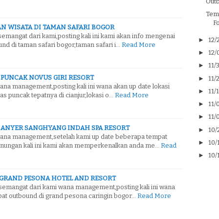
Outb
Tem
F
N WISATA DI TAMAN SAFARI BOGOR
semangat dari kami,posting kali ini kami akan info mengenai
►
12/
nd di taman safari bogor,taman safari i…
Read More
►
12/
►
11/
 PUNCAK NOVUS GIRI RESORT
►
11/
ana management,posting kali ini wana akan up date lokasi
►
11/
s puncak tepatnya di cianjur,lokasi o…
Read More
►
11/
►
11/
 ANYER SANGHYANG INDAH SPA RESORT
►
10/
 wana management,setelah kami up date beberapa tempat
►
10/
unungan kali ini kami akan memperkenalkan anda me…
Read
►
10/
GRAND PESONA HOTEL AND RESORT
semangat dari kami wana management,posting kali ini wana
at outbound di grand pesona caringin bogor…
Read More