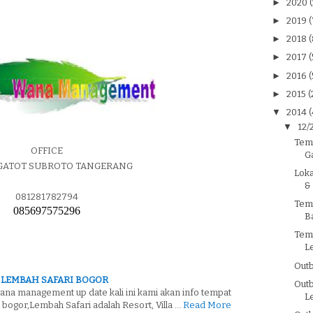
►
2020
(
►
2019
(
►
2018
(
►
2017
(
►
2016
(
►
2015
(
▼
2014
(
▼
12/
Tem
OFFICE
G
 GATOT SUBROTO TANGERANG
Loka
&
081281782794
Tem
085697575296
B
Tem
L
Outb
 LEMBAH SAFARI BOGOR
Out
ana management up date kali ini kami akan info tempat
L
 bogor,Lembah Safari adalah Resort, Villa …
Read More