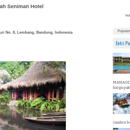
ah Seniman Hotel
wa
Popula
uri No. 8, Lembang, Bandung, Indonesia
Entri Po
MANAGEM
harga pake
cianten b