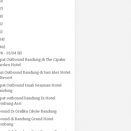
3)
7)
8)
5)
5)
24)
46)
28 - 01/04
(8)
pat Outbound Bandung di The Cipaku
arden Hotel
si Outbound Bandung di Sari Ater Hotel
 Resort
pat Outbound Imah Seniman Hotel
andung
pat outbound bandung Di Hotel
embang Asri
ound Di Grafika Cikole Bandung
bound di Bandung Grand Hotel
embang