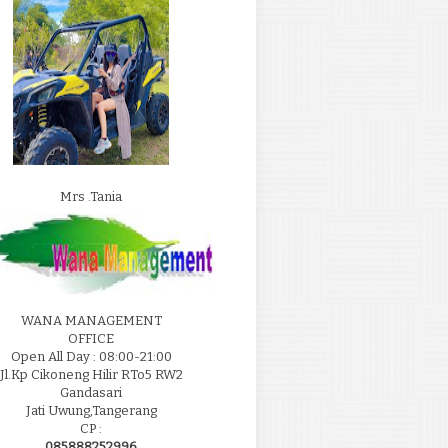
Mrs .Tania
WANA MANAGEMENT
OFFICE
Open All Day : 08:00-21:00
Jl.Kp Cikoneng Hilir RTo5 RW2
Gandasari
Jati Uwung,Tangerang
CP :
085888252996