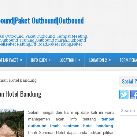
ound|Paket Outbound|Outbound
i Outbound, Paket Outbound, Tempat Meeting,
Outbound Training ,Outbound murah,Outbound
all,Paket Rafting,Off Road,Paket Hiking,Paket
»
»
»
»
AFTAR PAKET
INFO KLIEN
LOCATION 1
LOCATION 2
FORM PEN
Social P
iman Hotel Bandung
an Hotel Bandung
Salam hangat dari kami up date kali ini wana
managemen akan info tentang
t
empat
outbound imah seniman hotel bandung
.
Imah Seniman Hotel dapat anda jadikan pilihan