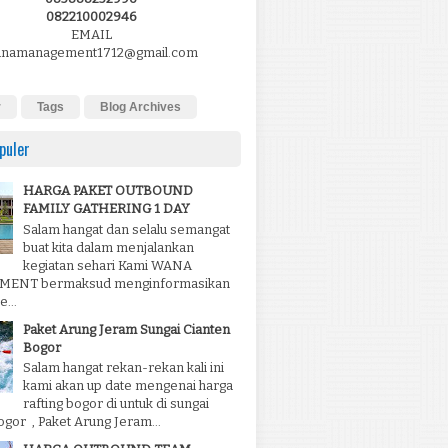
082210002946
EMAIL
namanagement1712@gmail.com
r
Tags
Blog Archives
puler
HARGA PAKET OUTBOUND
FAMILY GATHERING 1 DAY
Salam hangat dan selalu semangat
buat kita dalam menjalankan
kegiatan sehari Kami WANA
ENT bermaksud menginformasikan
...
Paket Arung Jeram Sungai Cianten
Bogor
Salam hangat rekan-rekan kali ini
kami akan up date mengenai harga
rafting bogor di untuk di sungai
ogor , Paket Arung Jeram...