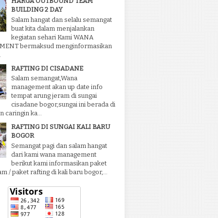
HARGA OUTBOUND TEAM
BUILDING 2 DAY
Salam hangat dan selalu semangat
buat kita dalam menjalankan
kegiatan sehari Kami WANA
ENT bermaksud menginformasikan
.
RAFTING DI CISADANE
Salam semangat,Wana
management akan up date info
tempat arung jeram di sungai
cisadane bogor,sungai ini berada di
 caringin ka...
RAFTING DI SUNGAI KALI BARU
BOGOR
Semangat pagi dan salam hangat
dari kami wana management
berikut kami informasikan paket
m / paket rafting di kali baru bogor,...