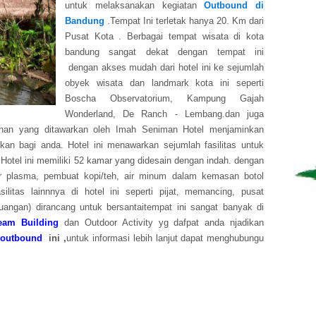
untuk melaksanakan kegiatan
Outbound di
Bandung
.Tempat Ini terletak hanya 20. Km dari
Pusat Kota . Berbagai tempat wisata di kota
bandung sangat dekat dengan tempat ini
dengan akses mudah dari hotel ini ke sejumlah
obyek wisata dan landmark kota ini seperti
Boscha Observatorium, Kampung Gajah
Wonderland, De Ranch - Lembang.dan juga
anan yang ditawarkan oleh Imah Seniman Hotel menjaminkan
n bagi anda. Hotel ini menawarkan sejumlah fasilitas untuk
el ini memiliki 52 kamar yang didesain dengan indah. dengan
yar plasma, pembuat kopi/teh, air minum dalam kemasan botol
asilitas lainnnya di hotel ini seperti pijat, memancing, pusat
uangan) dirancang untuk bersantaitempat ini sangat banyak di
eam Building
dan Outdoor Activity yg dafpat anda njadikan
 outbound
ini ,
untuk informasi lebih lanjut dapat menghubungu