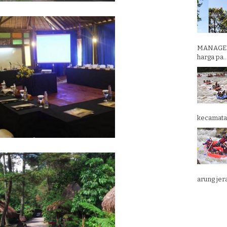
MANAGEM
harga pa..
kecamatan
arung jera