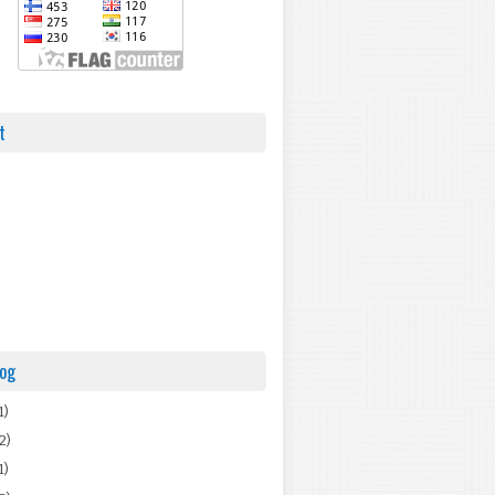
t
log
1)
2)
1)