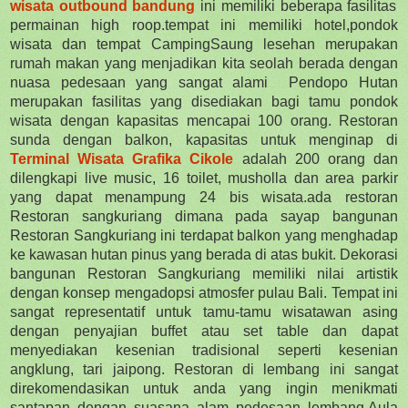
wisata outbound bandung
ini memiliki beberapa fasilitas
permainan high roop.tempat ini memiliki hotel,pondok
wisata dan tempat CampingSaung lesehan merupakan
rumah makan yang menjadikan kita seolah berada dengan
nuasa pedesaan yang sangat alami Pendopo Hutan
merupakan fasilitas yang disediakan bagi tamu pondok
wisata dengan kapasitas mencapai 100 orang. Restoran
sunda dengan balkon, kapasitas untuk menginap di
Terminal Wisata Grafika Cikole
adalah 200 orang dan
dilengkapi live music, 16 toilet, musholla dan area parkir
yang dapat menampung 24 bis wisata.
ada restoran
Restoran sangkuriang dimana pada sayap bangunan
Restoran Sangkuriang ini terdapat balkon yang menghadap
ke kawasan hutan pinus yang berada di atas bukit. Dekorasi
bangunan Restoran Sangkuriang memiliki nilai artistik
dengan konsep mengadopsi atmosfer pulau Bali. Tempat ini
sangat representatif untuk tamu-tamu wisatawan asing
dengan penyajian buffet atau set table dan dapat
menyediakan kesenian tradisional seperti kesenian
angklung, tari jaipong. Restoran di lembang ini sangat
direkomendasikan untuk anda yang ingin menikmati
santapan dengan suasana alam pedesaan lembang.Aula